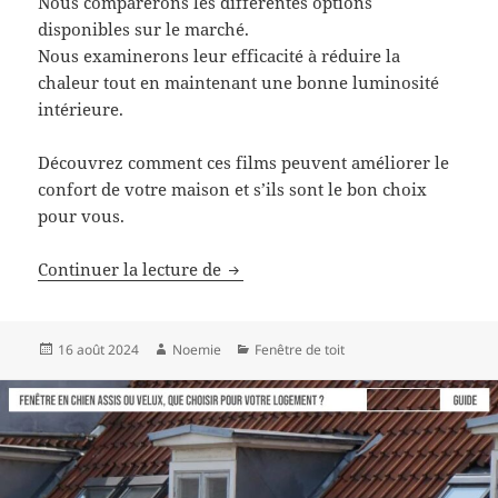
Nous comparerons les différentes options
disponibles sur le marché.
Nous examinerons leur efficacité à réduire la
chaleur tout en maintenant une bonne luminosité
intérieure.
Découvrez comment ces films peuvent améliorer le
confort de votre maison et s’ils sont le bon choix
pour vous.
Le film anti chaleur velux, une b
Continuer la lecture de
Publié
Auteur
Catégories
16 août 2024
Noemie
Fenêtre de toit
le