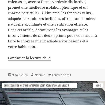
chien assis, avec sa forme verticale distinctive,
promet une meilleure isolation phonique et un
charme particulier. À l’inverse, les fenêtres Velux,
adaptées aux toitures inclinées, offrent une lumière
naturelle abondante et une ventilation efficace.
Dans cet article, découvrons les avantages et les
inconvénients de ces deux options pour vous aider à
faire le choix le mieux adapté à vos besoins et à
votre habitation.
Fenêtre en chien assis ou velux, 
Continuer la lecture de
Publié
Auteur
Catégories
9 août 2024
Noemie
Fenêtre de toit
le