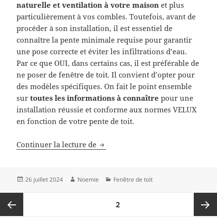
naturelle et ventilation à votre maison
et plus
particulièrement à vos combles. Toutefois, avant de
procéder à son installation, il est essentiel de
connaître la pente minimale requise pour garantir
une pose correcte et éviter les infiltrations d’eau.
Par ce que OUI, dans certains cas, il est préférable de
ne poser de fenêtre de toit. Il convient d’opter pour
des modèles spécifiques. On fait le point ensemble
sur
toutes les informations à connaître
pour une
installation réussie et conforme aux normes VELUX
en fonction de votre pente de toit.
Pente minimale velux, ce que vous
Continuer la lecture de
Publié
Auteur
Catégories
26 juillet 2024
Noemie
Fenêtre de toit
le
Pagination
PAGE
2
des