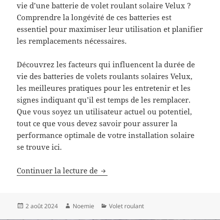
vie d’une batterie de volet roulant solaire Velux ?
Comprendre la longévité de ces batteries est
essentiel pour maximiser leur utilisation et planifier
les remplacements nécessaires.
Découvrez les facteurs qui influencent la durée de
vie des batteries de volets roulants solaires Velux,
les meilleures pratiques pour les entretenir et les
signes indiquant qu’il est temps de les remplacer.
Que vous soyez un utilisateur actuel ou potentiel,
tout ce que vous devez savoir pour assurer la
performance optimale de votre installation solaire
se trouve ici.
Quelle est la durée de vie d’une ba
Continuer la lecture de
Publié
Auteur
Catégories
2 août 2024
Noemie
Volet roulant
le