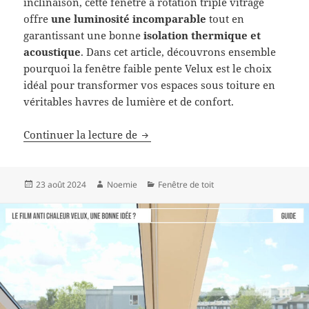
inclinaison, cette fenêtre à rotation triple vitrage
offre
une luminosité incomparable
tout en
garantissant une bonne
isolation thermique et
acoustique
. Dans cet article, découvrons ensemble
pourquoi la fenêtre faible pente Velux est le choix
idéal pour transformer vos espaces sous toiture en
véritables havres de lumière et de confort.
La fenêtre faible pente Velux, le ch
Continuer la lecture de
Publié
Auteur
Catégories
23 août 2024
Noemie
Fenêtre de toit
le