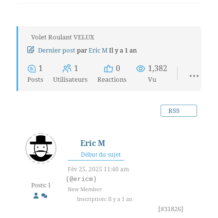
Volet Roulant VELUX
Dernier post
par
Eric M
Il y a 1 an
1
1
0
1,382
Posts
Utilisateurs
Reactions
Vu
RSS
Eric M
Début du sujet
Fév 25, 2025 11:40 am
(@ericm)
Posts: 1
New Member
Inscription: Il y a 1 an
[#31826]