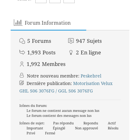
Forum Information
5
Forums
947
Sujets
1,993
Posts
2
En ligne
1,992
Membres
Notre nouveau membre:
Peskebrel
Dernière publication:
Motorisation Velux
GHL S06 3076FG / GGL S06 3076FG
Icônes du forum:
Le forum ne contient aucun message non lus
Le forum contient des messages non lus
Icônes de sujet:
Pas répondu
Repondu
Actif
Important
Épinglé
Non approuvé
Résolu
Privé
Fermé