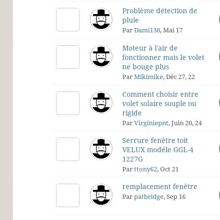
Problème détection de
pluie
Par
Dami138
, Mai 17
Moteur à l'air de
fonctionner mais le volet
ne bouge plus
Par
Mikimike
, Déc 27, 22
Comment choisir entre
volet solaire souple ou
rigide
Par
Virginiepnt
, Juin 20, 24
Serrure fenêtre toit
VELUX modéle GGL-4
1227G
Par
ttony62
, Oct 21
remplacement fenêtre
Par
patbridge
, Sep 16