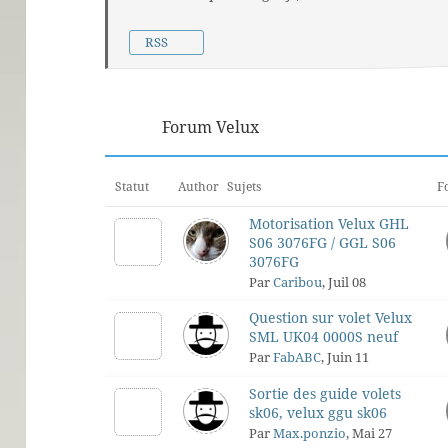
RSS
Forum Velux
Statut
Author
Sujets
F
Motorisation Velux GHL
S06 3076FG / GGL S06
3076FG
Par
Caribou
, Juil 08
Question sur volet Velux
SML UK04 0000S neuf
Par
FabABC
, Juin 11
Sortie des guide volets
sk06, velux ggu sk06
Par
Max.ponzio
, Mai 27