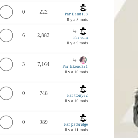
0
222
Par Dami138
Il y a 3 mois
6
2,882
Par edm
Il y a 9 mois
3
7,164
Par Ickend321
Il y a 10 mois
0
748
Par ttony62
Il y a 10 mois
0
989
Par patbridge
Il y a 11 mois