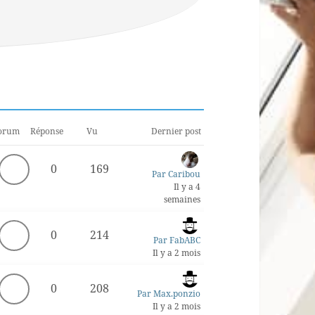
orum
Réponse
Vu
Dernier post
0
169
Par Caribou
Il y a 4
semaines
0
214
Par FabABC
Il y a 2 mois
0
208
Par Max.ponzio
Il y a 2 mois