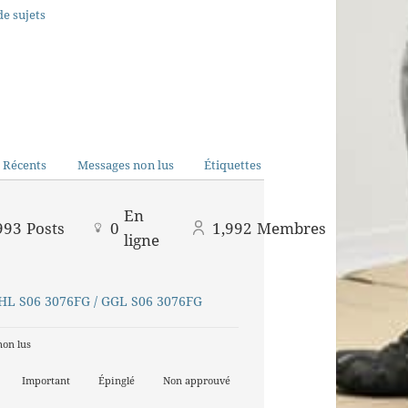
e sujets
 Récents
Messages non lus
Étiquettes
En
993
Posts
0
1,992
Membres
ligne
GHL S06 3076FG / GGL S06 3076FG
non lus
Important
Épinglé
Non approuvé