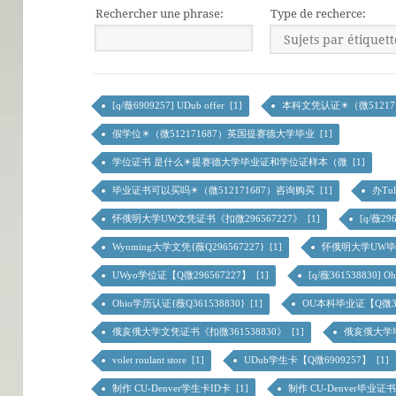
Rechercher une phrase:
Type de recherce:
[q/薇6909257] UDub offer [1]
本科文凭认证☀（微51217168
假学位☀（微512171687）英国提赛德大学毕业 [1]
学位证书 是什么☀提赛德大学毕业证和学位证样本（微 [1]
毕业证书可以买吗☀（微512171687）咨询购买 [1]
办Tu
怀俄明大学UW文凭证书《扣微296567227》 [1]
[q/薇296
Wyoming大学文凭{薇Q296567227} [1]
怀俄明大学UW毕业
UWyo学位证【Q微296567227】 [1]
[q/薇361538830] Ohi
Ohio学历认证{薇Q361538830} [1]
OU本科毕业证【Q微361
俄亥俄大学文凭证书《扣微361538830》 [1]
俄亥俄大学毕业
volet roulant store [1]
UDub学生卡【Q微6909257】 [1]
制作 CU-Denver学生卡ID卡 [1]
制作 CU-Denver毕业证