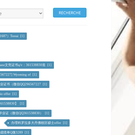
7）Teessi [1]
lane文凭证书q/v：361538830造 [1]
567227] Wyoming of [1]
证书（微信QQ296567227 [1]
o offer [1]
538830】 [1]
证（微信QQ361538830） [1]
办理科罗拉多大丹佛校区硕士offer [1]
书成绩单Q微3289 [1]