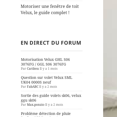
Motoriser une fenêtre de toit
Velux, le guide complet !
EN DIRECT DU FORUM
Motorisation Velux GHL S06
3076FG / GGL S06 3076FG
Par
Caribou
Il y a 1 mois
Question sur volet Velux SML
UK04 0000S neuf
Par
FabABC
Il y a 2 mois
Sortie des guide volets sk06, velux
ggu sk06
Par
Max.ponzio
Il y a 2 mois
Problème détection de pluie