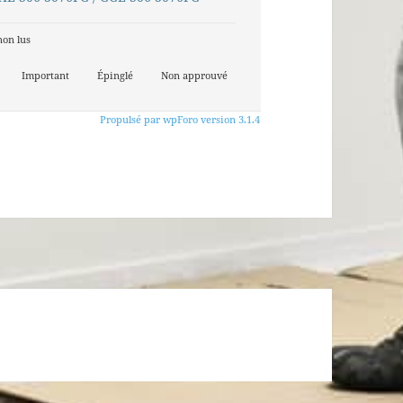
non lus
Important
Épinglé
Non approuvé
Propulsé par wpForo version 3.1.4