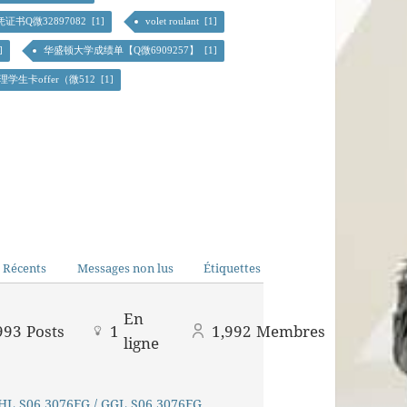
凭证书Q微32897082 [1]
volet roulant [1]
]
华盛顿大学成绩单【Q微6909257】 [1]
卡offer（微512 [1]
 Récents
Messages non lus
Étiquettes
En
993
Posts
1
1,992
Membres
ligne
GHL S06 3076FG / GGL S06 3076FG