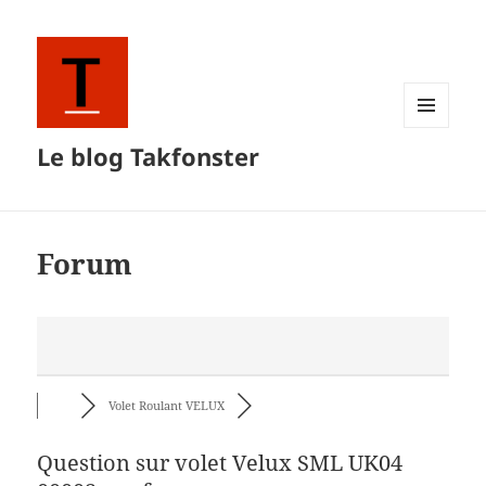
MENU
Le blog Takfonster
ET
WIDGETS
Forum
Volet Roulant VELUX
Question sur volet Velux SML UK04