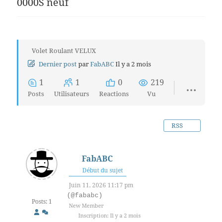
0000S neuf
Volet Roulant VELUX
Dernier post
par
FabABC
Il y a 2 mois
1
1
0
219
Posts
Utilisateurs
Reactions
Vu
RSS
FabABC
Début du sujet
Juin 11, 2026 11:17 pm
(@fababc)
Posts: 1
New Member
Inscription: Il y a 2 mois