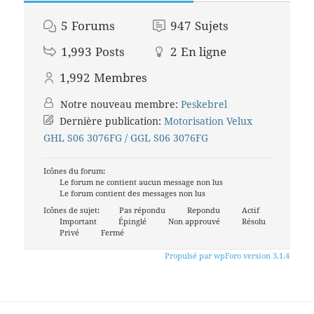
5
Forums
947
Sujets
1,993
Posts
2
En ligne
1,992
Membres
Notre nouveau membre:
Peskebrel
Dernière publication:
Motorisation Velux
GHL S06 3076FG / GGL S06 3076FG
Icônes du forum:
Le forum ne contient aucun message non lus
Le forum contient des messages non lus
Icônes de sujet:
Pas répondu
Repondu
Actif
Important
Épinglé
Non approuvé
Résolu
Privé
Fermé
Propulsé par wpForo version 3.1.4