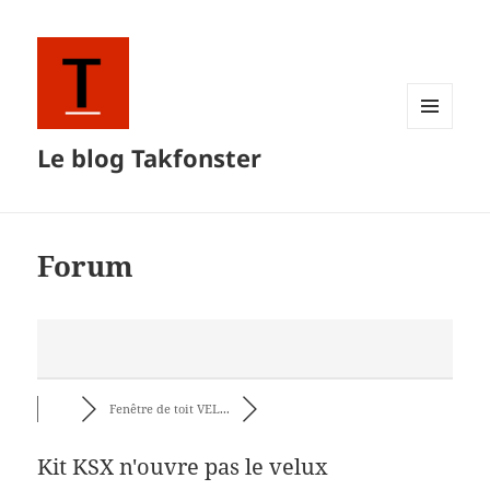
MENU
Le blog Takfonster
ET
WIDGETS
Forum
Fenêtre de toit VEL...
Kit KSX n'ouvre pas le velux