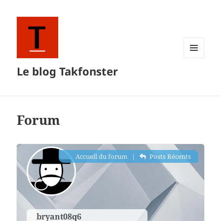
MENU
Le blog Takfonster
ET
WIDGETS
Forum
Accueil du forum
|
Posts Récents
bryant08q6