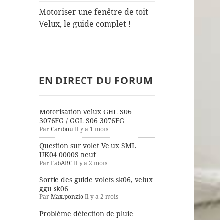
Motoriser une fenêtre de toit
Velux, le guide complet !
EN DIRECT DU FORUM
Motorisation Velux GHL S06
3076FG / GGL S06 3076FG
Par
Caribou
Il y a 1 mois
Question sur volet Velux SML
UK04 0000S neuf
Par
FabABC
Il y a 2 mois
Sortie des guide volets sk06, velux
ggu sk06
Par
Max.ponzio
Il y a 2 mois
Problème détection de pluie