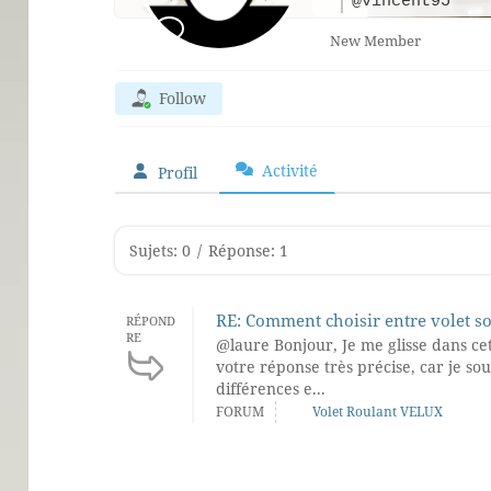
@vincent95
New Member
Follow
Activité
Profil
Sujets: 0
/
Réponse: 1
RE: Comment choisir entre volet so
RÉPOND
RE
@laure Bonjour, Je me glisse dans ce
votre réponse très précise, car je sou
différences e...
FORUM
Volet Roulant VELUX