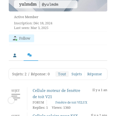
yulmdm
@yulmdm
Active Member
Inscription: Déc 18, 2024
Last seen: Mar 3, 2025
Follow
Sujets: 2
/
Réponse: 0
Tout
Sujets
Réponse
Il y a 1 an
Cellule moteur de fenêtre
SUJET
de toit V21
FORUM
Fenêtre de toit VELUX
Replies: 1
Views: 1360
Il y a 2 ans
Cellule solaire pour KSX
SUJET