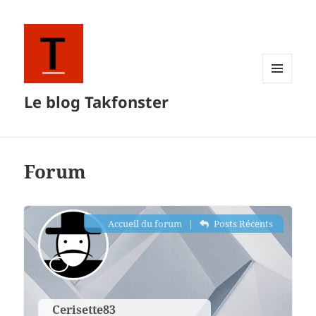
MENU
Le blog Takfonster
ET
WIDGETS
Forum
Accueil du forum
|
Posts Récents
Cerisette83