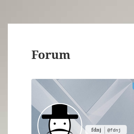
Forum
fdnj
@fdnj