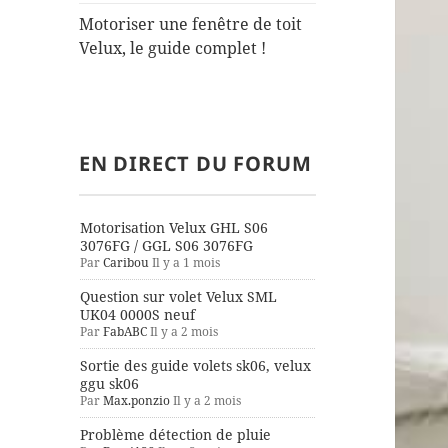
Motoriser une fenêtre de toit
Velux, le guide complet !
EN DIRECT DU FORUM
Motorisation Velux GHL S06
3076FG / GGL S06 3076FG
Par
Caribou
Il y a 1 mois
Question sur volet Velux SML
UK04 0000S neuf
Par
FabABC
Il y a 2 mois
Sortie des guide volets sk06, velux
ggu sk06
Par
Max.ponzio
Il y a 2 mois
Problème détection de pluie