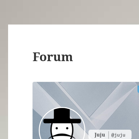
Forum
Juju
@juju