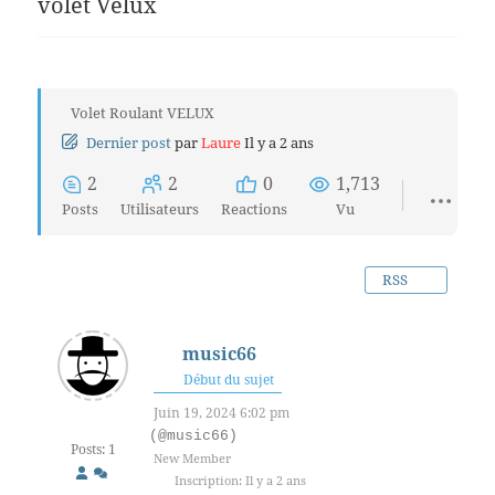
volet Velux
Volet Roulant VELUX
Dernier post
par
Laure
Il y a 2 ans
2
2
0
1,713
Posts
Utilisateurs
Reactions
Vu
RSS
music66
Début du sujet
Juin 19, 2024 6:02 pm
(@music66)
Posts: 1
New Member
Inscription: Il y a 2 ans