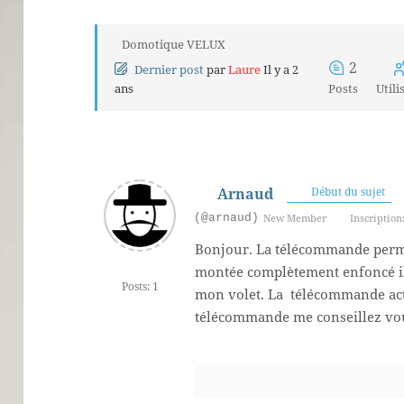
Domotique VELUX
2
Dernier post
par
Laure
Il y a 2
ans
Posts
Utili
Arnaud
Début du sujet
(@arnaud)
New Member
Inscription:
Bonjour. La télécommande perme
montée complètement enfoncé il
Posts: 1
mon volet. La télécommande act
télécommande me conseillez vo