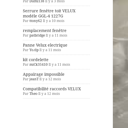
Par
Dami138
Il y a 3 mois
Serrure fenêtre toit VELUX
modéle GGL-4 1227G
Par
ttony62
Il y a 10 mois
remplacement fenêtre
Par
patbridge
Il y a 11 mois
Panne Velux electrique
Par
Yo.tlp
Il y a 11 mois
kit cordelette
Par
miCk35410
Il y a 11 mois
Appairage impossible
Par
jeanT
Il y a 12 mois
Compatibilité raccords VELUX
Par
Theo
Il y a 12 mois