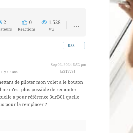
2
0
1,528
sateurs
Reactions
Vu
RSS
Sep 02, 2024 6:52 pm
[#31775]
 Il y a 2 ans
ttant de piloter mon volet a le bouton
 ne m'est plus possible de remonter
uelle a pour référence 3urB01 quelle
us pour la remplacer ?