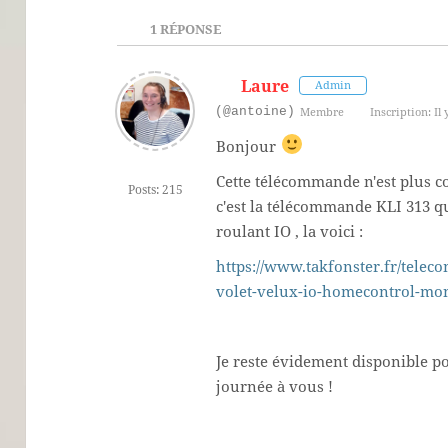
1
RÉPONSE
Laure
Admin
(@antoine)
Membre
Inscription: Il 
Bonjour
Cette télécommande n'est plus 
Posts: 215
c'est la télécommande KLI 313 qu
roulant IO , la voici :
https://www.takfonster.fr/telec
volet-velux-io-homecontrol-mo
Je reste évidement disponible p
journée à vous !