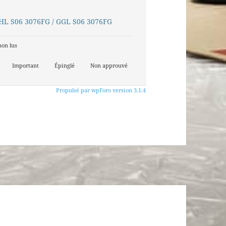
GHL S06 3076FG / GGL S06 3076FG
non lus
Important
Épinglé
Non approuvé
Propulsé par wpForo version 3.1.4