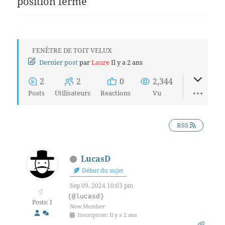
position fermé
FENÊTRE DE TOIT VELUX
Dernier post
par
Laure
Il y a 2 ans
2
2
0
2,344
Posts
Utilisateurs
Reactions
Vu
RSS
LucasD
Début du sujet
Sep 09, 2024 10:03 pm
(@lucasd)
Posts: 1
New Member
Inscription: Il y a 2 ans