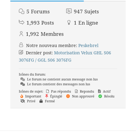
5
Forums
947
Sujets
1,993
Posts
1
En ligne
1,992
Membres
Notre nouveau membre:
Peskebrel
Dernier post:
Motorisation Velux GHL S06
3076FG / GGL S06 3076FG
Icônes du forum:
Le forum ne contient aucun message non lus
Le forum contient des messages non lus
Icônes de sujet:
Pas répondu
Repondu
Actif
Important
Épinglé
Non approuvé
Résolu
Privé
Fermé