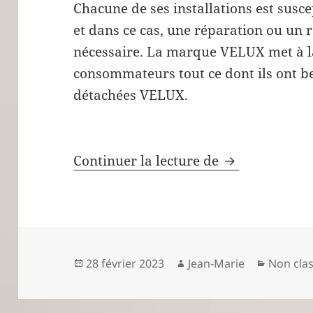
Chacune de ses installations est susc
et dans ce cas, une réparation ou un
nécessaire. La marque VELUX met à la
consommateurs tout ce dont ils ont b
détachées VELUX.
Tout savoir s
Continuer la lecture de
Publié
Auteur
Catégor
28 février 2023
Jean-Marie
Non cla
le