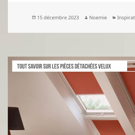
Publié
Auteur
Catégor
15 décembre 2023
Noemie
Inspira
le