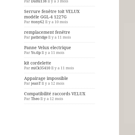
Par
Dami138
Il y a 3 mois
Serrure fenêtre toit VELUX
modéle GGL-4 1227G
Par
ttony62
Il y a 10 mois
remplacement fenêtre
Par
patbridge
Il y a 11 mois
Panne Velux electrique
Par
Yo.tlp
Il y a 11 mois
kit cordelette
Par
miCk35410
Il y a 11 mois
Appairage impossible
Par
jeanT
Il y a 12 mois
Compatibilité raccords VELUX
Par
Theo
Il y a 12 mois