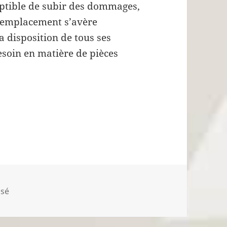
eptible de subir des dommages,
 remplacement s’avère
 disposition de tous ses
esoin en matière de pièces
ur les pièces détachées VELUX
ies
ssé