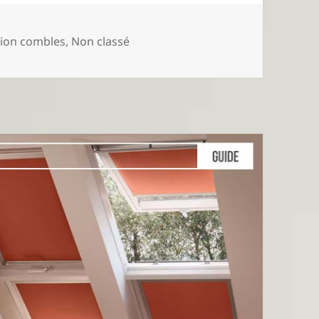
ies
tion combles
,
Non classé