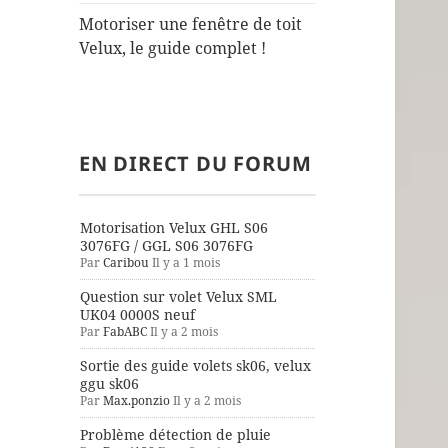
Motoriser une fenêtre de toit
Velux, le guide complet !
EN DIRECT DU FORUM
Motorisation Velux GHL S06
3076FG / GGL S06 3076FG
Par
Caribou
Il y a 1 mois
Question sur volet Velux SML
UK04 0000S neuf
Par
FabABC
Il y a 2 mois
Sortie des guide volets sk06, velux
ggu sk06
Par
Max.ponzio
Il y a 2 mois
Problème détection de pluie