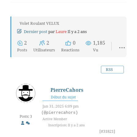
Volet Roulant VELUX
Dernier post
par
Laure
Il y a 2 ans
2
2
0
1,185
Posts
Utilisateurs
Reactions
Vu
RSS
PierreCahors
Début du sujet
Jan 31, 2025 6:09 pm
(@pierrecahors)
Posts: 3
Active Member
Inscription: Il y a 2 ans
[#31821]