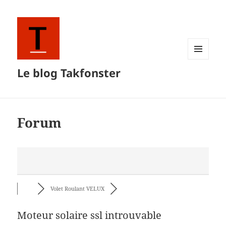
MENU
Le blog Takfonster
ET
WIDGETS
Forum
Volet Roulant VELUX
Moteur solaire ssl introuvable